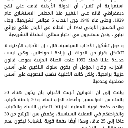
استمرارية أم تغير"، أن الدولة الأردنية قامت على نهج
ديمقراطي قائم على التغيير منذ المجلس الاستشاري عام
1929، وحتى عام 1946 جرى انتخاب 5 مجالس تشريعية، وجاء
في الدستور الأردني 1952 أن النظام في الأردن ملكي وراثي
نيابي، ونحن مستمرون في اختيار ممثلي السلطة التشريعية.
و حول تشكيل الأحزاب السياسية، قال : إن الأحزاب الأردنية لا
تتشكل بقرار من الدولة بل بإرادة المواطنين، وهي ليست
جديدة علينا فمنذ 1992 عادت الحياة الحزبية بموجب قانون
الأحزاب، وكان المؤمل أن يكون سلوك الناخبين على أسس
حزبية برامجية، ولكن كانت الأغلبية تذهب للتصويت على أسس
مصلحية وخدمية.
ولفت إلى أن القوانين ألزمت الأحزاب بأن يكون هناك 20
بالمئة من المؤسسين وأعضاء الحزب نساء، و 20 بالمئة شباب،
وهذه دفعة قوية للعملية الحزبيّة؛ لتمكين النساء والشباب،
وانخراطهم في العملية السياسية، وخفض سن الترشح من 30
عامًا إلى 25 عامًا، وهذا أيضًا دفعة قوية للشباب؛ ليكون لهم