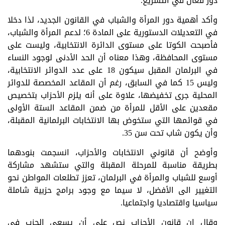
دور فعّال في التشريع.
وأكد أهمية دور المرأة والشباب في القانون الجديد، لذا دخلا
في التعديلات الدستورية على المادة 6؛ لدعم المرأة والشباب،
فأصبحت الكوتا على مستوى الدائرة الانتخابية، وليست على
مستوى المحافظة، وهذا معناه أن الحد الأدنى لوجود النساء
في البرلمان المقبل سيكون 18 على عدد الدوائر الانتخابية،
وليس 15 كما في السابق، رغم أن المقاعد المخصصة للدوائر
المحلية جرى تخفيضها، علاوة على أنه يلزم الأحزاب بتخصيص
مقعدين على الأقل للمرأة من ضمن المقاعد الستة الأولى
في قوائمها التي ستخوض بها الانتخابات البرلمانية المقبلة،
وأن يكون شاب تحت سن 35.
وأوضح أن قانوني الانتخابات والأحزاب، انسجمت بنودهما
بطريقة مناسبة للمرحلة المقبلة والتي ستشهد مشاركة
أوسع للشباب والمرأة في البرلمان، تعزز تطلعات المواطن نحو
التغيير الى الأفضل، لا سيما مع وجود برامج حزبية شاملة
سياسيا واقتصاديا واجتماعيا.
وقال إن قانون الأحزاب نص على أن يسعى الحزب في