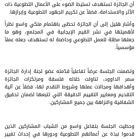
أن الجائزة تستهدف تسليط الضوء على الأعمال التطوعية ذات
الأثر والاستدامة، فضلاً عن تكريم الجهود التطوعية وإبرازها.
وأشار هليل إلى أن الجائزة تحظى باهتمام ملكي واسع نظراً
لأهميتها في نشر القيم الإيجابية في المجتمع، وهو ما
جعلها مظلة للعمل التطوعي وحاضنة له تستهدف جعله عملاً
مؤسسياً.
وتضمنت الجلسة عرضاً تفاعلياً قدّمته عضو لجنة إدارة الجائزة
سمر الداوود، تناولت خلاله فلسفة ومرتكزات الجائزة
وأهدافها ومجالات عملها وشروط التقدم لها، فضلاً عن آلية
التقديم ومعايير التقييم الدقيقة التي تتبعها لضمان تحقيق
الشفافية والنزاهة بين جميع المشاركين.
وحظيت الجلسة بتفاعل واسع من الشباب المشاركين الذين
قدموا نبذة عن أعمالهم التطوعية ودورها في إحداث تغيير