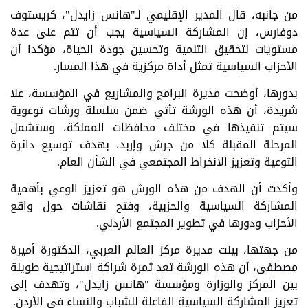
من جانبه، قال المدير الإقليمي لـ"هانس زايدل"، كريستوف
دوفارس، إن المشاركة السياسية يجب أن تتم على عدة
مستويات لتحقيق التنمية وتحسين جودة الحياة، مؤكدا أن
الأحزاب السياسية تمثل أداة مركزية في هذا المسار.
بدورها، أوضحت مديرة البرامج والمشاريع في المؤسسة، علا
شريدة، أن هذه الورشة تأتي ضمن سلسلة ورشات توعوية
سيتم تنفيذها في مختلف محافظات المملكة، وستشمل
المرحلة المقبلة كلا من جرش وإربد، بهدف توسيع دائرة
التوعية وتعزيز الانخراط المجتمعي في الشأن العام.
وأكدت أن الهدف من هذه الورش هو تعزيز الوعي بأهمية
المشاركة السياسية والحزبية، وفتح نقاشات حول واقع
الأحزاب ودورها في تطوير المجتمع الأردني.
من جهتها، بينت مديرة مركز العالم العربي، الدكتورة أميرة
مصطفى، أن هذه الورشة تعد ثمرة شراكة استراتيجية طويلة
بين المركز والوزارة ومؤسسة "هانس زايدل"، وتهدف إلى
تعزيز المشاركة السياسية الفاعلة للشباب والنساء في الأردن.