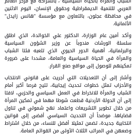
الشباب والمرأة بالحياة السياسية"، بالشراكة مع مركز العالم
العربي للتنمية الديمقراطية وحقوق الإنسان، اليوم الاثنين
في محافظة عجلون، بالتعاون مع مؤسسة "هانس زايدل"
الألمانية.
وأكد أمين عام الوزارة، الدكتور علي الخوالدة، الذي اطلق
سلسلة الورشات مندوباً عن وزير الشؤون السياسية
والبرلمانية، أهمية الدور الحيوي الذي تلعبه فئتا الشباب
والمرأة في الحياة السياسية والعامة، مشددا على ضرورة
تمكينهم للوصول إلى مواقع صنع القرار.
وأشار إلى أن التعديلات التي أجريت على قانوني الانتخاب
والأحزاب تمثل خطوات تحديث إيجابية، تتيح فرصا أكبر أمام
الشباب والمرأة للانخراط في العمل السياسي والحزبي، لافتا
إلى أن الدولة الأردنية قطعت شوطا مهما في تمكين المرأة
من خلال تطوير التشريعات واعتماد نهج شمولي في تناول
قضاياها. موضحاً أن التحديث السياسي أفضى إلى قوانين
انتخابية جديدة، تضمن تمثيلا أفضل للنساء، من خلال اشتراط
وضعهن في المراتب الثلاث الأولى من القوائم العامة.