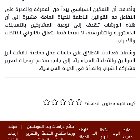
وأضافت أن التمكين السياسي يبدأ من المعرفة والقدرة على
التفاعل مع القوانين الناظمة للحياة العامة، مشيرة إلى أن
هذه الورشات تهدف إلى توعية المشاركين بالتعديلات
الدستورية والتشريعية، لا سيما فيما يتعلق بقانوني الانتخاب
والأحزاب.
وشملت فعاليات الاطلاق على جلسات عمل جماعية ناقشت أبرز
القوانين والأنظمة السياسية، إلى جانب تقديم توصيات لتعزيز
مشاركة الشباب والمرأة في الحياة السياسية.
كيف تقيم محتوى الصفحة؟
نتائج دراسات رضا الموظفين
ضباط
روابط
استطلاع
خارطة
الوظائف
الاخبار
ورضا متلقي الخدمة. والتقرير
ارتباط
مفيدة
الرأي
الموقع