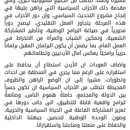
مسيرة وطننا، تتطلب من الجميع مسؤولية كبرى، وفي
مقدمة ذلك الأحزاب السياسية التي نراهن عليها في
إنجاح مشروع التحديث السياسي، وإن دور الأحزاب في
هذه المرحلة يتجاوز العمل التقليدي، ليصبح دوراً
محورياً في صياغة البرامج الوطنية، وتأطير المشاركة
الشعبية، وتمكين الشباب والمرأة من الانخراط في
العمل العام، بما يضمن أن يكون البرلمان المقبل برلماناً
حزبياً برامجيّاً يعكس آمال الأردنيين وتطلعاتهم.
واضاف العودات ان الأردن استطاع أن يحافظ على
استقراره على الرغم مما يجري في المنطقة من احداث
وتطورات، مشيرا إلى ان الوضع الراهن والظروف
المحيطة تتطلب من الأحزاب السياسية ان تكون جسراً
بين الدولة والمجتمع، حاملةً هموم الناس، وصانعةً
لبرامج واقعية قابلة للتطبيق، الى جانب دورها في
تعزيز المشاركة الفاعلة في الحياة السياسية والحزبية،
وصون الوحدة الوطنية لتحصين جبهتنا الداخلية
والحفاظ على منعتنا ومناعتنا واستقرارانا.