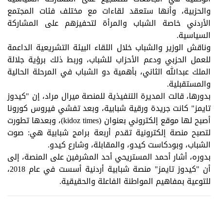
والحزبية، وأنها ستعقد لقاءات مع مختلف فئات المجتمع
الأردني خاصة الشباب والمرأة لتحفيزهم على المشاركة
السياسية.
وناقش الوزير والشباب خلال اللقاء البيئة التشريعية الداعمة
للعمل الحزبي ودعم الأحزاب للشباب، وربط ذلك برؤية جلالة
الملك عبدالله الثاني، بأهمية دو الشباب في المرحلة الحالية
والمستقبلية.
بدورها، قالت المديرة التنفيذية للمنصة ميرال مراد، إن "كيدوز
تايمز" كانت جريدة ورقية شبابية، وبعد تفشي فيروس كورونا
أصبح لها موقع إلكتروني بعنوان (kidoz times)، وبعدها تطورت
لتصبح منصة إلكترونية تقدم أربعة برامج شبابية هي: صوت
الشباب، وبودكاست كيدو، والمقابلة، وشارع كيدو.
بدوره، أشار أحمد المستريحي أحد المشرفين على المنصة، إلى
أن "كيدوز تايمز" منصة شبابية أردنية أسست في عام 2018،
للتوعية بمفاهيم المواطنة الفاعلة والحقيقية.