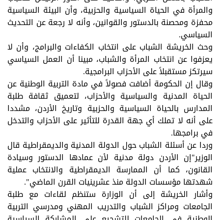
والمرأة في الحياة السياسية والحزبية، وأن البيئة السياسية
محفزة ومحصنة بالدستور والقوانين، وأنه لا رجعة عن التحديث
السياسي.
وحث الخريشة الشباب على انتخاب الكفاءات والبرامج، وأن لا
يعزفوا عن انتخاب المرأة والشباب، مبينا أن العمل السياسي
سيرتكز مستقبلاً على الأحزاب البرامجية.
وقال إن الحكومة أضافت فصولاً في مادة التربية الوطنية عن
الحياة المدنية والسياسية والأحزاب، لتعميق ثقافة طلبة
المدارس بالحياة السياسية والحزبية وتاريخ الأردن، مشددا
على أنه لا تملك أي جهة القدرة للتأثير على الأحزاب والتدخل
في برامجها.
وردا عن أسئلة الشباب حول الدولة المدنية والديمقراطية قال
الوزير"إن الأردن دولة مدنية لأن عمادها الدستور وسيادة
القانون، كما أن الممارسة الديمقراطية والانتخاب عملية
شهدتها مؤسسات الدولة منذ عشرينيات القرن الماضي".
وأشار الخريشة إلى أن الوزارة ستنظم لقاءات مع طلبة
الجامعات ومراكز الشباب والتدريب المهني ومدرسي التربية
الوطنية في الجامعات للتشجيع على المشاركة السياسية