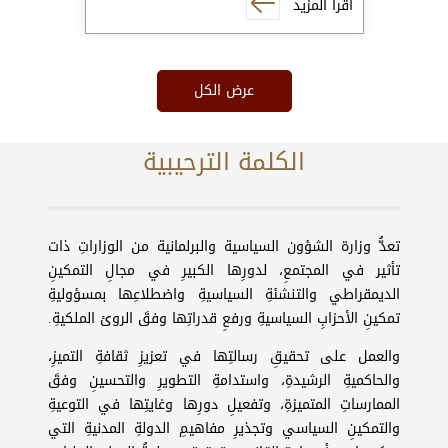
اقرأ المزيد
عرض الكل
الكلمة الترحيبية
تعدُّ وزارة الشؤون السياسية والبرلمانية من الوزاراتِ ذات
تأثير في المجتمعِ، لدورِها الكبيرِ في مجالِ التمكينِ
الديمقراطي والتنشئةِ السياسيةِ واضطلاعِها بمسؤوليةِ
تمكينِ الأحزابِ السياسيةِ ورفعِ قدراتِها وفقَ الروئ الملكيةِ.
والعمل على تحقيقِ رسالتِها في تعزيزِ ثقافةِ التميزِ،
والحاكميةِ الرشيدةِ، واستدامةِ التطويرِ والتحسينِ وفقَ
الممارساتِ المتميزةِ، وتفعيلِ دورِها وغايتِها في التوعيةِ
والتمكينِ السياسي وتجذيرِ مفاهيمِ الدولةِ المدنيةِ التي