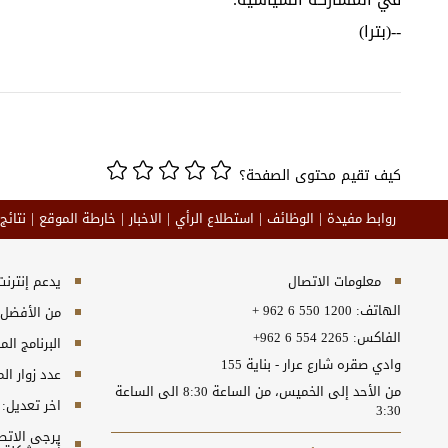
--(بترا)
كيف تقيم محتوى الصفحة؟
روابط مفيدة
الوظائف
استطلاع الرأي
الاخبار
خارطة الموقع
نتائج
معلومات الاتصال
يدعم إنترنت إكسبلورر 10+, ج
الهاتف:
+ 962 6 550 1200
من الأفضل مش
الفاكس:
+962 6 554 2265
البرنامج المطلوب
وادي صقره شارع عرار - بناية 155
عدد زوار ال
من الأحد إلى الخميس، من الساعة 8:30 الى الساعة
اخر تعديل:
3:30