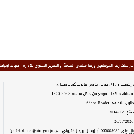
 دراسات رضا الموظفين ورضا متلقي الخدمة. والتقرير السنوي للإدارة
ضباط ارتباط 
وجل كروم, فايرفوكس, سفاري
اهدة هذا الموقع من خلال شاشة 768 × 1366
 للتصفح: Adobe Reader
موقع:
3014212
26/07/2026
يرجى الاتصال على 065008080 أو إرسال بريد إلكتروني إلى ncc@nitc.gov.jo للإبلاغ عن