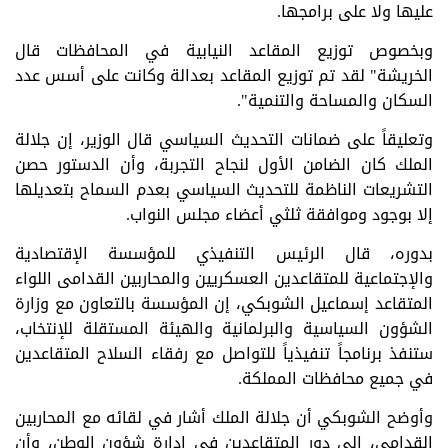
عليها ولا على برامجها.
وبخصوص توزيع المقاعد النيابية في المحافظات قال
الخريشة" لقد تم توزيع المقاعد بعدالة وكانت على أسس عدد
السكان والمساحة والتنمية".
وتعليقاً على ضمانات التحديث السياسي قال الوزير، إن جلالة
الملك كان الضامن الأول لنجاح التجربة، وأن الدستور حصن
التشريعات الناظمة للتحديث السياسي بعدم السماح بتعديلها
إلا بوجود وموافقة ثلثي أعضاء مجلس النواب.
بدوره، قال الرئيس التنفيذي للمؤسسة الإقتصادية
والإجتماعية للمتقاعدين العسكريين والمحاربين القدامى اللواء
المتقاعد إسماعيل الشوبكي، إن المؤسسة بالتعاون مع وزارة
الشؤون السياسية والبرلمانية والهيئة المستقلة للإنتخاب،
ستنفذ برنامجاً تنفيذياً للتواصل مع رفقاء السلاح المتقاعدين
في جميع محافظات المملكة.
وأوضح الشوبكي أن جلالة الملك أشار في لقائه مع المحاربين
القدامى، إلى دور المتقاعدين في إدارة شؤون الوطن، وأن