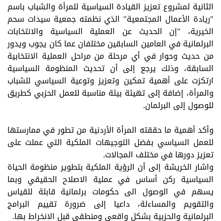
الثانية لمشروع تعزيز القيادة السياسية للمرأة والشباب باسم
"ريادة الأعمال المجتمعية" الذي نظمته جمعية سيدات سحم
الخيرية، "إن الحديث عن العملية السياسية والانتخابات
البرلمانية في العامين السابقين مختلفان عما كان يجوب ويدور
من حديث وحوار في أي مرحلة من مراحل العملية الانتخابية
السابقة، وذلك يرجع إلى أن تحديث المنظومة السياسية
ارتكزت على أهمية تمكين وتعزيز وتوعية السياسي للشباب
والمرأة، إضافة إلى تهيئة بيئة مناسبة للعمل الحزبي كطريق
للوصول إلى البرلمان.
وأكد أهمية ما حققته المرأة الأردنية من تطور في ممارستها
للعمل السياسي بفضل التوجيهات الملكية التي عملت على
تعزيز دورها في مختلف المجالات.
واشار الخريشة إلى أن الرؤية الملكية بتطوير منظومة الحياة
السياسية ركن أساس في عملية الاصلاح الحقيقي وبما
يسهم في الوصول الى حكومات برلمانية قابلة للقياس
والتقويم والمساءلة، داعيا إلى ضرورة تقييم البرامج
البرلمانية والحزبية بشكل واقعي ومنطقي قبل الانخراط بها.