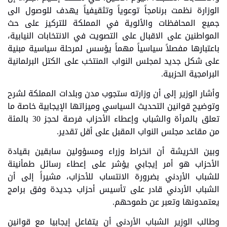
الوزارة نظمت برنامجاً توعوياً وتثقيفياً يهدف للوصول الى
جميع المحافظات والألوية في المملكة للتركيز على حث
المواطنين على الاقبال على التصويت في الانتخابات النيابية،
باعتبارها مفصلاً سياسياً مهماً يؤسس لمرحلة سياسية مبنية
على شكل جديد لمجلس النواب المنتخب على الكتل البرلمانية
البرامجية الحزبية.
وأشار الوزير إلى أن وزارته ستجوب مدن وبلدات المملكة لشرح
وتوضيح قوانين التحديث السياسي وميزاتها الإيجابية خاصة ما
تعلق بالمرأة والشباب وإعطاء الأحزاب فرصة لحجز 30 بالمئة
من مقاعد مجلس النواب المقبل على أقل تقدير.
وبين الخريشة أن انخراط وزراء ومسؤولين سابقين بقيادة
الأحزاب هو أمر إيجابي يؤشر على إعطاء رسائل طمأنينة
للشباب الأردني بضرورة الانتساب للأحزاب، مشيراً إلى أن
الشباب الأردني قادر على تأسيس أحزاب جديدة وفق برامج
يعتمدونها وتعبر عن طموحهم.
وطالب الوزير الشباب الأردني أن يتفاعل إيجابيا مع قوانين