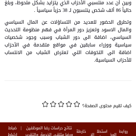
وبين أن عدد منتسبي الأحزاب الذي يتزايد بشكل ملحوظ، وبلغ
حالياً 86 ألف شخص ينتسبون لـ 38 حزباً سياسياً .
وتطرق الحضور للعديد من التساؤلات عن المال السياسي
والمال الاسود وتعزيز دور المرأة في فهم منظومة التحديث
السياسي، اضافة الى دور الشباب وسبب وجود شخصيات
سياسية ووزراء سابقين في مواقع متقدمة في الأحزاب
اضافة الى التخوفات التي تعترض الشباب من الانتساب
للأحزاب السياسية.
كيف تقيم محتوى الصفحة؟
نتائج دراسات رضا الموظفين
ضباط
روابط
استطلاع
خارطة
الوظائف
الاخبار
ورضا متلقي الخدمة. والتقرير
ارتباط