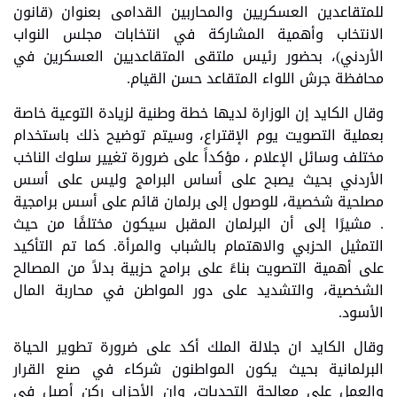
للمتقاعدين العسكريين والمحاربين القدامى بعنوان (قانون
الانتخاب وأهمية المشاركة في انتخابات مجلس النواب
الأردني)، بحضور رئيس ملتقى المتقاعديين العسكرين في
محافظة جرش اللواء المتقاعد حسن القيام.
وقال الكايد إن الوزارة لديها خطة وطنية لزيادة التوعية خاصة
بعملية التصويت يوم الإقتراع، وسيتم توضيح ذلك باستخدام
مختلف وسائل الإعلام ، مؤكداً على ضرورة تغيير سلوك الناخب
الأردني بحيث يصبح على أساس البرامج وليس على أسس
مصلحية شخصية، للوصول إلى برلمان قائم على أسس برامجية
. مشيرًا إلى أن البرلمان المقبل سيكون مختلفًا من حيث
التمثيل الحزبي والاهتمام بالشباب والمرأة. كما تم التأكيد
على أهمية التصويت بناءً على برامج حزبية بدلاً من المصالح
الشخصية، والتشديد على دور المواطن في محاربة المال
الأسود.
وقال الكايد ان جلالة الملك أكد على ضرورة تطوير الحياة
البرلمانية بحيث يكون المواطنون شركاء في صنع القرار
والعمل على معالجة التحديات، وان الأحزاب ركن أصيل في