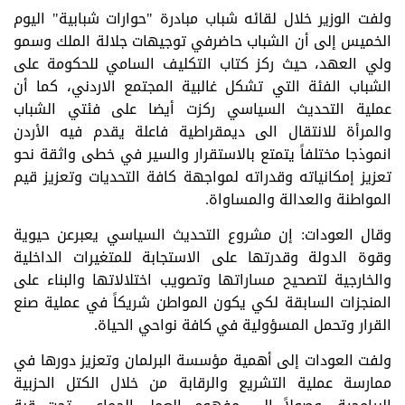
ولفت الوزير خلال لقائه شباب مبادرة "حوارات شبابية" اليوم
الخميس إلى أن الشباب حاضرفي توجيهات جلالة الملك وسمو
ولي العهد، حيث ركز كتاب التكليف السامي للحكومة على
الشباب الفئة التي تشكل غالبية المجتمع الاردني، كما أن
عملية التحديث السياسي ركزت أيضا على فئتي الشباب
والمرأة للانتقال الى ديمقراطية فاعلة يقدم فيه الأردن
انموذجا مختلفاً يتمتع بالاستقرار والسير في خطى واثقة نحو
تعزيز إمكانياته وقدراته لمواجهة كافة التحديات وتعزيز قيم
المواطنة والعدالة والمساواة.
وقال العودات: إن مشروع التحديث السياسي يعبرعن حيوية
وقوة الدولة وقدرتها على الاستجابة للمتغيرات الداخلية
والخارجية لتصحيح مساراتها وتصويب اختلالاتها والبناء على
المنجزات السابقة لكي يكون المواطن شريكاً في عملية صنع
القرار وتحمل المسؤولية في كافة نواحي الحياة.
ولفت العودات إلى أهمية مؤسسة البرلمان وتعزيز دورها في
ممارسة عملية التشريع والرقابة من خلال الكتل الحزبية