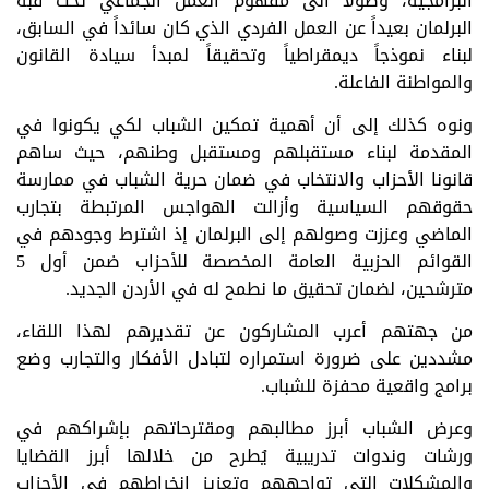
البرامجية، وصولاً الى مفهوم العمل الجماعي تحت قبة
البرلمان بعيداً عن العمل الفردي الذي كان سائداً في السابق،
لبناء نموذجاً ديمقراطياً وتحقيقاً لمبدأ سيادة القانون
والمواطنة الفاعلة.
ونوه كذلك إلى أن أهمية تمكين الشباب لكي يكونوا في
المقدمة لبناء مستقبلهم ومستقبل وطنهم، حيث ساهم
قانونا الأحزاب والانتخاب في ضمان حرية الشباب في ممارسة
حقوقهم السياسية وأزالت الهواجس المرتبطة بتجارب
الماضي وعززت وصولهم إلى البرلمان إذ اشترط وجودهم في
القوائم الحزبية العامة المخصصة للأحزاب ضمن أول 5
مترشحين، لضمان تحقيق ما نطمح له في الأردن الجديد.
من جهتهم أعرب المشاركون عن تقديرهم لهذا اللقاء،
مشددين على ضرورة استمراره لتبادل الأفكار والتجارب وضع
برامج واقعية محفزة للشباب.
وعرض الشباب أبرز مطالبهم ومقترحاتهم بإشراكهم في
ورشات وندوات تدريبية يُطرح من خلالها أبرز القضايا
والمشكلات التي تواجههم وتعزيز انخراطهم في الأحزاب