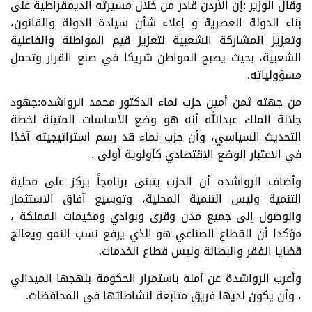
وقال الوزير :إن الأردن قادر من خلال مسيرته الديمقراطية على
بناء الدولة العصرية و إعلاء شأن سيادة الدولة والقانون،
وتعزيز المشاركة الشعبية لتعزيز قيم المواطنة والفاعلية
الشعبية، بحيث يصبح المواطن شريكا في صنع القرار وتحمل
مسؤولياته.
من جهته ثمن أمين حزب نماء الدكتور محمد الرواشده:جهود
جلالة الملك عبدالله أنه هو وضع الأساسات المتينة لخطة
التحديث السياسي، وأن حزب نماء قد رسم استراتيجيته آخذا
في الاعتبار الوضع الاقتصادي كأولوية أولى .
وأضاف الرواشده أن الحزب يتبنى برنامجاً يركز على محلية
التنمية وليس التنمية المحلية، وتوسيع آفاق الاستثمار
والوصول إلى جميع مدن وقرى وبوادي ومخيمات المملكة ،
مؤكدا أن القطاع الصناعي هو الذي يرفع نسب النمو ويعالج
قضايا الفقر والبطالة وليس قطاع الخدمات.
وأعرب الرواشدة عن أمله باستمرار الحكومة بنهجها الميداني
، وأن يكون لديها فريق متابعة لنشاطاتها في المحافظات.