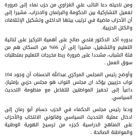
ومن ناحيته دعا النائب علي الغزاوي من حزب نماء إلى ضرورة
تفعيل التشاركية بين الحكومة والبرلمان والاحزاب، مشيرا إلى
أن الأحزاب ماضية في ترتيب بيتها الداخلي وتشكيل الإئتلافات
والكتل الحزبية.
بدوره أكد الدكتور فتحي صالح على أهمية التركيز على ثنائية
التعليم والتشغيل، مشيرا إلى أن 66% من السكان هم من
فئة الشباب، مشددا على ضرورة ربط مخرجات التعليم بمتطلبات
سوق العمل .
وأوضح رئيس المجلس المركزي عبدالله الحسنات أن وجود 104
نواب حزبيين يؤكد ان مجلس النواب هو مجلس حزبي بإمتياز،
داعياً إلى تحفيز المواطنين للتفاعل مع منظومة التحديث
السياسي.
ودعا رئيس مجلس الحكماء في الحزب حسام أبو رمان إلى
ادخال عملية التحديث السياسي وقانوني الانتخاب والأحزاب
على المناهج الدراسية كجزء من ترسيخ الهوية الوطنية
والمواطنة الصالحة .