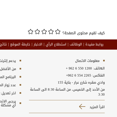
كيف تقيم محتوى الصفحة؟
روابط مفيدة
الوظائف
استطلاع الرأي
الاخبار
خارطة الموقع
نتائج
معلومات الاتصال
يدعم إنترنت إكسبلورر 10+, ج
الهاتف:
+ 962 6 550 1200
من الأفضل مش
الفاكس:
+962 6 554 2265
البرنامج المطلوب
وادي صقره شارع عرار - بناية 155
عدد زوار ال
من الأحد إلى الخميس، من الساعة 8:30 الى الساعة
اخر تعديل:
3:30
أي مشكلة ت
اقرأ المزيد