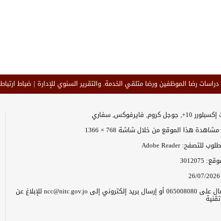
 دراسات رضا الموظفين ورضا متلقي الخدمة. والتقرير السنوي للإدارة
ضباط ارتباط 
وجل كروم, فايرفوكس, سفاري
اهدة هذا الموقع من خلال شاشة 768 × 1366
 للتصفح: Adobe Reader
موقع:
3012075
26/07/2026
يرجى الاتصال على 065008080 أو إرسال بريد إلكتروني إلى ncc@nitc.gov.jo للإبلاغ عن
قنية