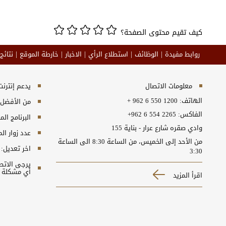
كيف تقيم محتوى الصفحة؟
روابط مفيدة
الوظائف
استطلاع الرأي
الاخبار
خارطة الموقع
نتائج
معلومات الاتصال
يدعم إنترنت إكسبلورر 10+, ج
الهاتف:
+ 962 6 550 1200
من الأفضل مش
الفاكس:
+962 6 554 2265
البرنامج المطلوب
وادي صقره شارع عرار - بناية 155
عدد زوار ال
من الأحد إلى الخميس، من الساعة 8:30 الى الساعة
اخر تعديل:
3:30
أي مشكلة ت
اقرأ المزيد