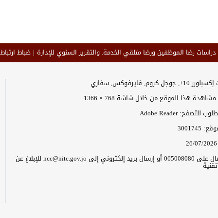
 دراسات رضا الموظفين ورضا متلقي الخدمة. والتقرير السنوي للإدارة
ضباط ارتباط 
وجل كروم, فايرفوكس, سفاري
اهدة هذا الموقع من خلال شاشة 768 × 1366
 للتصفح: Adobe Reader
موقع:
3001745
26/07/2026
يرجى الاتصال على 065008080 أو إرسال بريد إلكتروني إلى ncc@nitc.gov.jo للإبلاغ عن
قنية