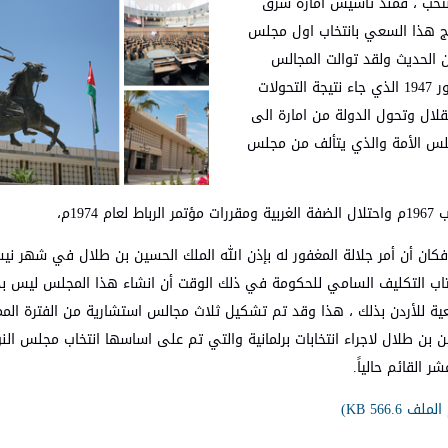
لمنتخب ، فمنذ تأسيس امارة شرق
 تم تتويج هذا السعي بانتخاب اول مجلس
خ الاردن الحديث ولقد توالت المجالس
التشريعية حتى بلغ عددها خمسة مجالس منتخبة ، ثم تم وضع دستور 1947 الذي جاء نتيجة التحولات
لال وتحول الدولة من امارة الى
جلس الأمة والذي يتألف من مجلس
19م،
كان أن أمر جلالة المغفور له بإذن الله الملك الحسين بن طلال في شهر ني
تاب التكليف السامي للحكومة في ذلك الوقت أن انشاء هذا المجلس ليس بديل
قعية للأردن بذلك ، هذا وقد تم تشكيل ثلاث مجالس استشارية من الفترة الم
لملك الحسين بن طلال لاجراء انتخابات برلمانية والتي تم على اساسها انتخاب مجلس ال
 القائم حالياً.