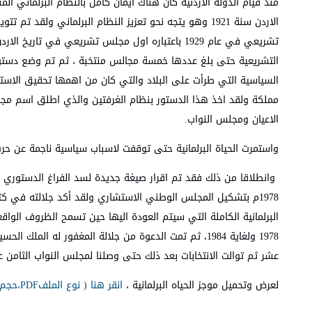
منذ قيام الدولة الاردنية كان هناك ايمان كامل بالنظام البرلماني ا
الاردن سنة 1921 وهو يتجه نحو تعزيز النظام البرلماني ولقد
تشريعي في عام 1929 باعتباره اول مجلس تشريعي في تاري
السياسية التي طرأت على البلاد والتي كان من اهمها تحقيق الاستق
مملكة ولقد اخذ هذا الدستور بنظام الغرفتين والذي اطلق اسم م
الاعيان ومجلس النواب.
واستمرت الحياة البرلمانية حتى توقفت لاسباب سياسية ناجمة عن حرب 1967م واحتلال الضفة الغربية ومقررات مؤتمر الرباط لعام 74
وانطلاقا من ذلك فقد تم اقرار صيغة جديدة لسد الفراغ الدستوري ف
1978م بتشكيل المجلس الوطني الاستشاري ولقد أكد جلالته في ك
البرلمانية الكاملة التي سيتم العودة اليها حين تسمح الظروف الوا
1978 ولغاية 1984، ثم تمت الدعوة من جلالة المغفور له ا
عشر ثم توالت الانتخابات بعد ذلك حتى وصلنا لمجلس النواب الثامن عشر
لعرض وتحميل موجز الحياه البرلمانية ،
انقر هنا ( نوع الملفPDF،حجم الملف 566.6 KB)