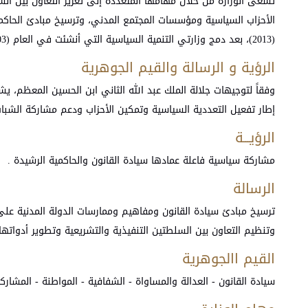
تسعى الوزارة من خلال مهامها المتعددة إلى تعزيز التعاون بين الس
الأحزاب السياسية ومؤسسات المجتمع المدني، وترسيخ مبادئ الحاكمي
(2013)، بعد دمج وزارتي التنمية السياسية التي أنشئت في العام (2003) ووزارة الشؤون البرلمانية التي تأسست في العام (2010).
الرؤية و الرسالة والقيم الجوهرية
وفقاً لتوجيهات جلالة الملك عبد الله الثاني ابن الحسين المعظم،
إطار تفعيل التعددية السياسية وتمكين الأحزاب ودعم مشاركة الشباب 
الرؤيـــة
مشاركة سياسية فاعلة عمادها سيادة القانون والحاكمية الرشيدة .
الرسالة
ترسيخ مبادئ سيادة القانون ومفاهيم وممارسات الدولة المدنية على 
وتنظيم التعاون بين السلطتين التنفيذية والتشريعية وتطوير أدواتها
القيم االجوهرية
سيادة القانون - العدالة والمساواة - الشفافية - المواطنة - المشارك