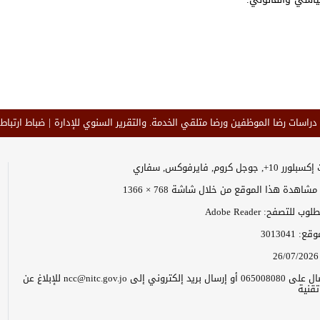
 دراسات رضا الموظفين ورضا متلقي الخدمة. والتقرير السنوي للإدارة
ضباط ارتباط 
وجل كروم, فايرفوكس, سفاري
اهدة هذا الموقع من خلال شاشة 768 × 1366
 للتصفح: Adobe Reader
موقع:
3013041
26/07/2026
يرجى الاتصال على 065008080 أو إرسال بريد إلكتروني إلى ncc@nitc.gov.jo للإبلاغ عن
قنية