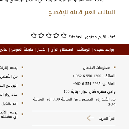
البيانات الغير قابلة للإفصاح
كيف تقيم محتوى الصفحة؟
روابط مفيدة
الوظائف
استطلاع الرأي
الاخبار
خارطة الموقع
نتائج
معلومات الاتصال
يدعم إنترنت إكسبلورر 10+, ج
الهاتف:
+ 962 6 550 1200
من الأفضل مش
الفاكس:
+962 6 554 2265
البرنامج المطلوب
وادي صقره شارع عرار - بناية 155
عدد زوار ال
من الأحد إلى الخميس، من الساعة 8:30 الى الساعة
اخر تعديل:
3:30
أي مشكلة ت
اقرأ المزيد