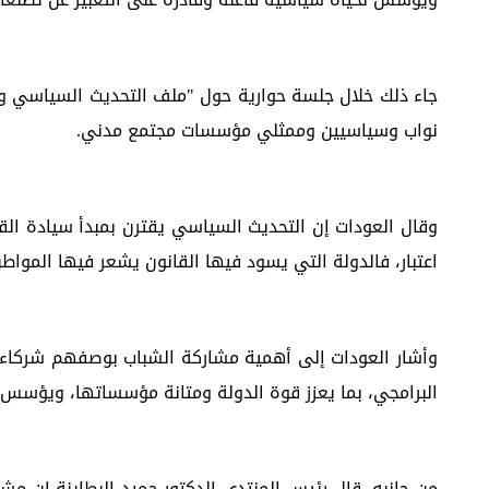
جاء ذلك خلال جلسة حوارية حول "ملف التحديث السياسي والع
نواب وسياسيين وممثلي مؤسسات مجتمع مدني.
وقال العودات إن التحديث السياسي يقترن بمبدأ سيادة الق
اعتبار، فالدولة التي يسود فيها القانون يشعر فيها المواط
وأشار العودات إلى أهمية مشاركة الشباب بوصفهم شركاء ح
البرامجي، بما يعزز قوة الدولة ومتانة مؤسساتها، ويؤسس ل
من جانبه، قال رئيس المنتدى الدكتور حميد البطاينة إن مش