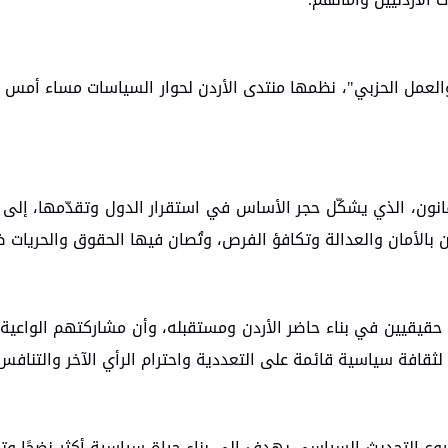
مل الحزبي"، نظمها منتدى الأردن لحوار السياسات مساء أمس الثل
انون، الذي يشكّل حجر الأساس في استقرار الدول وتقدّمها، إلى ج
ن بالأمان والعدالة وتكافؤ الفرص، وتُصان فيها الحقوق والحريات 
قيقيين في بناء حاضر الأردن ومستقبله، وأن مشاركتهم الواعي
ثقافة سياسية قائمة على التعددية واحترام الرأي الآخر والتنافس
روع التحديث السياسي يهدف إلى بناء حياة سياسية أكثر نضجًا وتشا