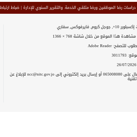
 دراسات رضا الموظفين ورضا متلقي الخدمة. والتقرير السنوي للإدارة
ضباط ارتباط 
وجل كروم, فايرفوكس, سفاري
اهدة هذا الموقع من خلال شاشة 768 × 1366
 للتصفح: Adobe Reader
موقع:
3011793
26/07/2026
يرجى الاتصال على 065008080 أو إرسال بريد إلكتروني إلى ncc@nitc.gov.jo للإبلاغ عن
قنية