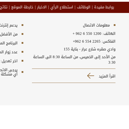
روابط مفيدة
الوظائف
استطلاع الرأي
الاخبار
خارطة الموقع
نتائج
معلومات الاتصال
يدعم إنترنت إكسبلورر 10+, ج
الهاتف:
+ 962 6 550 1200
من الأفضل مش
الفاكس:
+962 6 554 2265
البرنامج المطلوب
وادي صقره شارع عرار - بناية 155
عدد زوار ال
من الأحد إلى الخميس، من الساعة 8:30 الى الساعة
اخر تعديل:
3:30
أي مشكلة ت
اقرأ المزيد
سياسة الخصوصية
شروط الاستخدام
إخلاء المسؤولية
حقوق النشر
جميع الحقوق محفوظة © 2026 وزارة الشؤون السياسية والبرلمانية